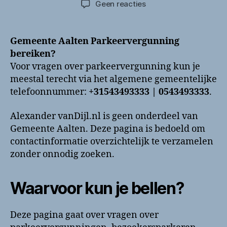
op
Geen reacties
Gemeente
Aalten
Parkeervergunning
Gemeente Aalten Parkeervergunning
bellen?
bereiken?
Telefoonnummer
Voor vragen over parkeervergunning kun je
en
meestal terecht via het algemene gemeentelijke
contactinformatie
telefoonnummer:
+31543493333 | 0543493333
.
Alexander vanDijl.nl is geen onderdeel van
Gemeente Aalten. Deze pagina is bedoeld om
contactinformatie overzichtelijk te verzamelen
zonder onnodig zoeken.
Waarvoor kun je bellen?
Deze pagina gaat over vragen over