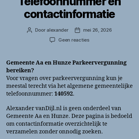
Telefoonnummer en
contactinformatie
Door
alexander
mei 26, 2026
Berichtauteur
Berichtdatum
op
Geen reacties
Gemeente
Aa
en
Gemeente Aa en Hunze Parkeervergunning
Hunze
bereiken?
Parkeervergunning
Voor vragen over parkeervergunning kun je
bellen?
meestal terecht via het algemene gemeentelijke
Telefoonnummer
telefoonnummer:
140592
.
en
contactinformatie
Alexander vanDijl.nl is geen onderdeel van
Gemeente Aa en Hunze. Deze pagina is bedoeld
om contactinformatie overzichtelijk te
verzamelen zonder onnodig zoeken.