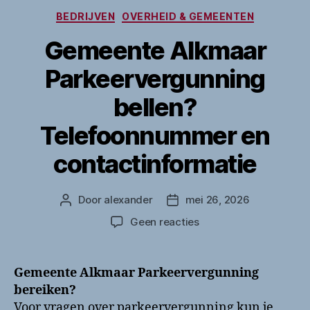
Categorieën
BEDRIJVEN
OVERHEID & GEMEENTEN
Gemeente Alkmaar
Parkeervergunning
bellen?
Telefoonnummer en
contactinformatie
Door
alexander
mei 26, 2026
Berichtauteur
Berichtdatum
op
Geen reacties
Gemeente
Alkmaar
Parkeervergunning
Gemeente Alkmaar Parkeervergunning
bellen?
bereiken?
Telefoonnummer
Voor vragen over parkeervergunning kun je