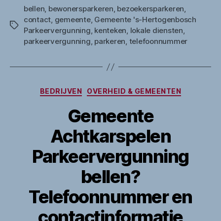
bellen
,
bewonersparkeren
,
bezoekersparkeren
,
contact
,
gemeente
,
Gemeente 's-Hertogenbosch
Tags
Parkeervergunning
,
kenteken
,
lokale diensten
,
parkeervergunning
,
parkeren
,
telefoonnummer
Categorieën
BEDRIJVEN
OVERHEID & GEMEENTEN
Gemeente
Achtkarspelen
Parkeervergunning
bellen?
Telefoonnummer en
contactinformatie