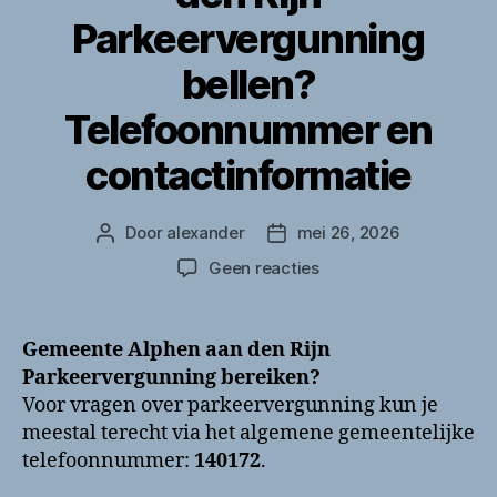
Parkeervergunning
bellen?
Telefoonnummer en
contactinformatie
Door
alexander
mei 26, 2026
Berichtauteur
Berichtdatum
op
Geen reacties
Gemeente
Alphen
aan
Gemeente Alphen aan den Rijn
den
Parkeervergunning bereiken?
Rijn
Voor vragen over parkeervergunning kun je
Parkeervergunning
meestal terecht via het algemene gemeentelijke
bellen?
telefoonnummer:
140172
.
Telefoonnummer
en