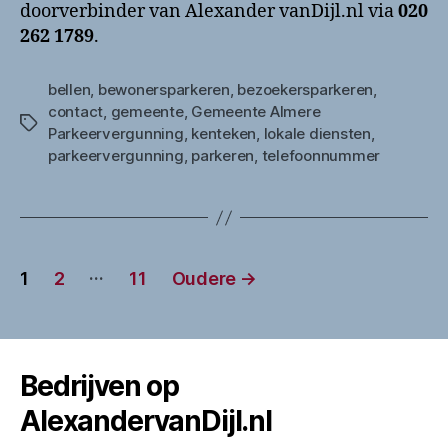
doorverbinder van Alexander vanDijl.nl via
020
262 1789
.
bellen
,
bewonersparkeren
,
bezoekersparkeren
,
contact
,
gemeente
,
Gemeente Almere
Tags
Parkeervergunning
,
kenteken
,
lokale diensten
,
parkeervergunning
,
parkeren
,
telefoonnummer
Berichten
…
1
2
11
Oudere
→
paginering
Bedrijven op
AlexandervanDijl.nl