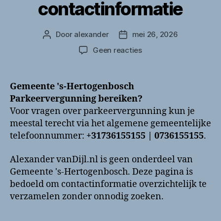
contactinformatie
Door
alexander
mei 26, 2026
Berichtauteur
Berichtdatum
op
Geen reacties
Gemeente
‘s-
Hertogenbosch
Gemeente 's-Hertogenbosch
Parkeervergunning
Parkeervergunning bereiken?
bellen?
Voor vragen over parkeervergunning kun je
Telefoonnummer
meestal terecht via het algemene gemeentelijke
en
telefoonnummer:
+31736155155 | 0736155155
.
contactinformatie
Alexander vanDijl.nl is geen onderdeel van
Gemeente 's-Hertogenbosch. Deze pagina is
bedoeld om contactinformatie overzichtelijk te
verzamelen zonder onnodig zoeken.