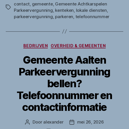
contact
,
gemeente
,
Gemeente Achtkarspelen
Tags
Parkeervergunning
,
kenteken
,
lokale diensten
,
parkeervergunning
,
parkeren
,
telefoonnummer
Categorieën
BEDRIJVEN
OVERHEID & GEMEENTEN
Gemeente Aalten
Parkeervergunning
bellen?
Telefoonnummer en
contactinformatie
Door
alexander
mei 26, 2026
Berichtauteur
Berichtdatum