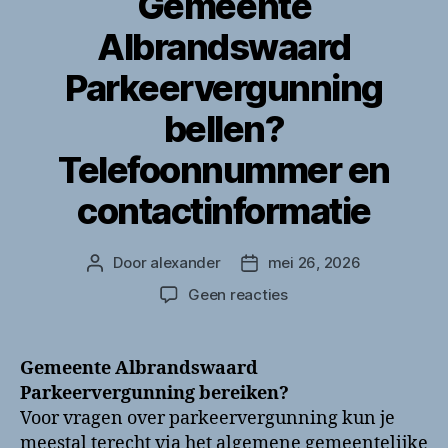
Gemeente
Albrandswaard
Parkeervergunning
bellen?
Telefoonnummer en
contactinformatie
Door
alexander
mei 26, 2026
Berichtauteur
Berichtdatum
op
Geen reacties
Gemeente
Albrandswaard
Parkeervergunning
Gemeente Albrandswaard
bellen?
Parkeervergunning bereiken?
Telefoonnummer
Voor vragen over parkeervergunning kun je
en
meestal terecht via het algemene gemeentelijke
contactinformatie