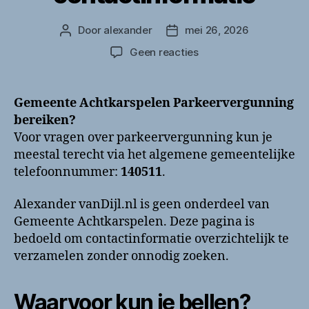
Door
alexander
mei 26, 2026
Berichtauteur
Berichtdatum
op
Geen reacties
Gemeente
Achtkarspelen
Parkeervergunning
Gemeente Achtkarspelen Parkeervergunning
bellen?
bereiken?
Telefoonnummer
Voor vragen over parkeervergunning kun je
en
meestal terecht via het algemene gemeentelijke
contactinformatie
telefoonnummer:
140511
.
Alexander vanDijl.nl is geen onderdeel van
Gemeente Achtkarspelen. Deze pagina is
bedoeld om contactinformatie overzichtelijk te
verzamelen zonder onnodig zoeken.
Waarvoor kun je bellen?