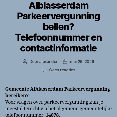
Alblasserdam
Parkeervergunning
bellen?
Telefoonnummer en
contactinformatie
Door
alexander
mei 26, 2026
Berichtauteur
Berichtdatum
op
Geen reacties
Gemeente
Alblasserdam
Parkeervergunning
Gemeente Alblasserdam Parkeervergunning
bellen?
bereiken?
Telefoonnummer
Voor vragen over parkeervergunning kun je
en
meestal terecht via het algemene gemeentelijke
contactinformatie
telefoonnummer:
14078
.