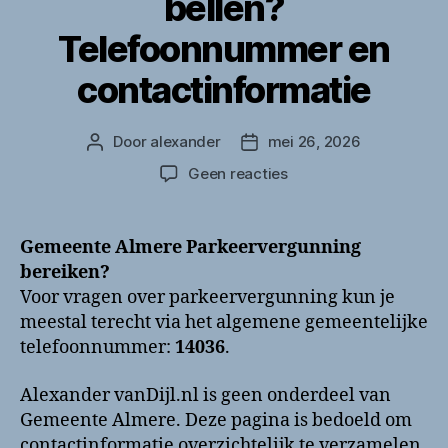
bellen?
Telefoonnummer en
contactinformatie
Door
alexander
mei 26, 2026
Berichtauteur
Berichtdatum
op
Geen reacties
Gemeente
Almere
Parkeervergunning
Gemeente Almere Parkeervergunning
bellen?
bereiken?
Telefoonnummer
Voor vragen over parkeervergunning kun je
en
meestal terecht via het algemene gemeentelijke
contactinformatie
telefoonnummer:
14036
.
Alexander vanDijl.nl is geen onderdeel van
Gemeente Almere. Deze pagina is bedoeld om
contactinformatie overzichtelijk te verzamelen