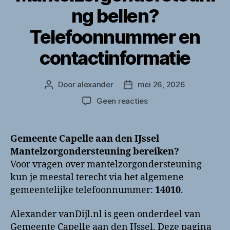
ng bellen?
Telefoonnummer en
contactinformatie
Door
alexander
mei 26, 2026
Berichtauteur
Berichtdatum
op
Geen reacties
Gemeente
Capelle
aan
Gemeente Capelle aan den IJssel
den
Mantelzorgondersteuning bereiken?
IJssel
Voor vragen over mantelzorgondersteuning
Mantelzorgondersteun
kun je meestal terecht via het algemene
bellen?
gemeentelijke telefoonnummer:
14010
.
Telefoonnummer
en
contactinformatie
Alexander vanDijl.nl is geen onderdeel van
Gemeente Capelle aan den IJssel. Deze pagina