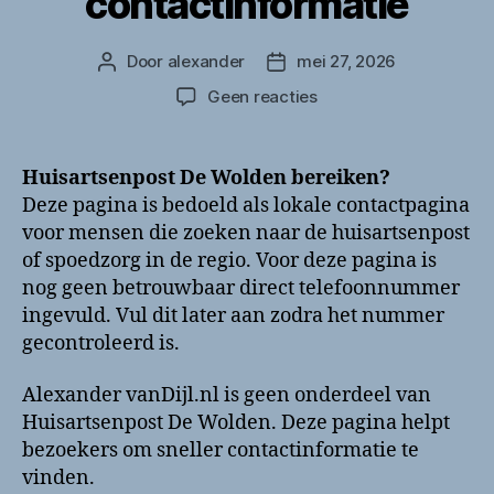
contactinformatie
Door
alexander
mei 27, 2026
Berichtauteur
Berichtdatum
op
Geen reacties
Huisartsenpost
De
Wolden
Huisartsenpost De Wolden bereiken?
bellen?
Deze pagina is bedoeld als lokale contactpagina
Telefoonnummer
voor mensen die zoeken naar de huisartsenpost
en
of spoedzorg in de regio. Voor deze pagina is
contactinformatie
nog geen betrouwbaar direct telefoonnummer
ingevuld. Vul dit later aan zodra het nummer
gecontroleerd is.
Alexander vanDijl.nl is geen onderdeel van
Huisartsenpost De Wolden. Deze pagina helpt
bezoekers om sneller contactinformatie te
vinden.