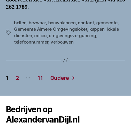
262 1789
.
bellen
,
bezwaar
,
bouwplannen
,
contact
,
gemeente
,
Gemeente Almere Omgevingsloket
,
kappen
,
lokale
Tags
diensten
,
milieu
,
omgevingsvergunning
,
telefoonnummer
,
verbouwen
Berichten
…
1
2
11
Oudere
→
paginering
Bedrijven op
AlexandervanDijl.nl