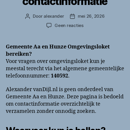
contactinformatie
Door
alexander
mei 26, 2026
Berichtauteur
Berichtdatum
op
Geen reacties
Gemeente
Aa
en
Gemeente Aa en Hunze Omgevingsloket
Hunze
bereiken?
Omgevingsloket
Voor vragen over omgevingsloket kun je
bellen?
meestal terecht via het algemene gemeentelijke
Telefoonnummer
telefoonnummer:
140592
.
en
contactinformatie
Alexander vanDijl.nl is geen onderdeel van
Gemeente Aa en Hunze. Deze pagina is bedoeld
om contactinformatie overzichtelijk te
verzamelen zonder onnodig zoeken.