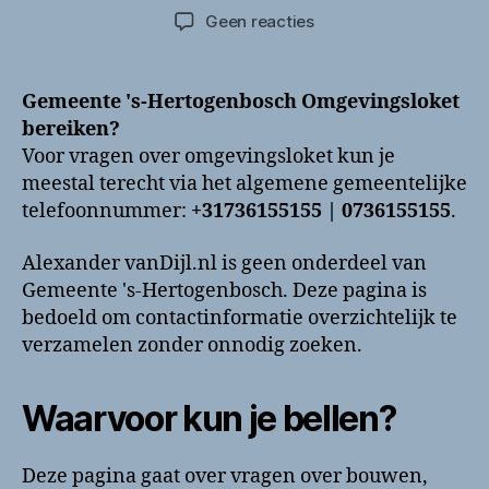
op
Geen reacties
Gemeente
‘s-
Hertogenbosch
Gemeente 's-Hertogenbosch Omgevingsloket
Omgevingsloket
bereiken?
bellen?
Voor vragen over omgevingsloket kun je
Telefoonnummer
meestal terecht via het algemene gemeentelijke
en
telefoonnummer:
+31736155155 | 0736155155
.
contactinformatie
Alexander vanDijl.nl is geen onderdeel van
Gemeente 's-Hertogenbosch. Deze pagina is
bedoeld om contactinformatie overzichtelijk te
verzamelen zonder onnodig zoeken.
Waarvoor kun je bellen?
Deze pagina gaat over vragen over bouwen,