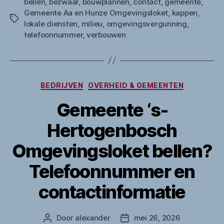
bellen
,
bezwaar
,
bouwplannen
,
contact
,
gemeente
,
Gemeente Aa en Hunze Omgevingsloket
,
kappen
,
Tags
lokale diensten
,
milieu
,
omgevingsvergunning
,
telefoonnummer
,
verbouwen
Categorieën
BEDRIJVEN
OVERHEID & GEMEENTEN
Gemeente ‘s-
Hertogenbosch
Omgevingsloket bellen?
Telefoonnummer en
contactinformatie
Door
alexander
mei 26, 2026
Berichtauteur
Berichtdatum