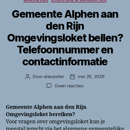
Gemeente Alphen aan
den Rijn
Omgevingsloket bellen?
Telefoonnummer en
contactinformatie
Door
alexander
mei 26, 2026
Berichtauteur
Berichtdatum
op
Geen reacties
Gemeente
Alphen
aan
Gemeente Alphen aan den Rijn
den
Omgevingsloket bereiken?
Rijn
Voor vragen over omgevingsloket kun je
Omgevingsloket
meestal terecht via het algemene gemeentelijke