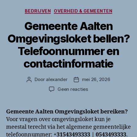
Categorieën
BEDRIJVEN
OVERHEID & GEMEENTEN
Gemeente Aalten
Omgevingsloket bellen?
Telefoonnummer en
contactinformatie
Door
alexander
mei 26, 2026
Berichtauteur
Berichtdatum
op
Geen reacties
Gemeente
Aalten
Omgevingsloket
Gemeente Aalten Omgevingsloket bereiken?
bellen?
Voor vragen over omgevingsloket kun je
Telefoonnummer
meestal terecht via het algemene gemeentelijke
en
telefoonnummer:
+31543493333 | 0543493333
.
contactinformatie