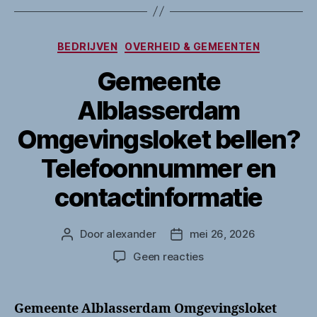
Categorieën
BEDRIJVEN
OVERHEID & GEMEENTEN
Gemeente
Alblasserdam
Omgevingsloket bellen?
Telefoonnummer en
contactinformatie
Door
alexander
mei 26, 2026
Berichtauteur
Berichtdatum
op
Geen reacties
Gemeente
Alblasserdam
Omgevingsloket
Gemeente Alblasserdam Omgevingsloket