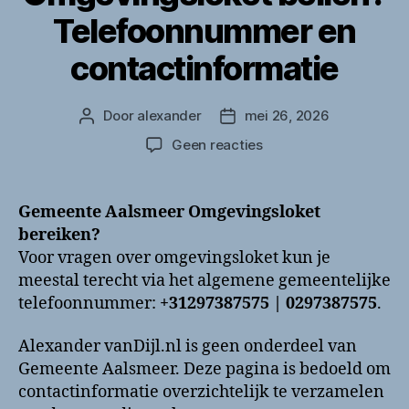
Telefoonnummer en
contactinformatie
Door
alexander
mei 26, 2026
Berichtauteur
Berichtdatum
op
Geen reacties
Gemeente
Aalsmeer
Omgevingsloket
Gemeente Aalsmeer Omgevingsloket
bellen?
bereiken?
Telefoonnummer
Voor vragen over omgevingsloket kun je
en
meestal terecht via het algemene gemeentelijke
contactinformatie
telefoonnummer:
+31297387575 | 0297387575
.
Alexander vanDijl.nl is geen onderdeel van
Gemeente Aalsmeer. Deze pagina is bedoeld om
contactinformatie overzichtelijk te verzamelen