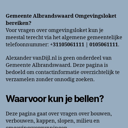
Gemeente
Albrandswaard
Omgevingsloket
Gemeente Albrandswaard Omgevingsloket
bellen?
bereiken?
Telefoonnummer
Voor vragen over omgevingsloket kun je
en
meestal terecht via het algemene gemeentelijke
contactinformatie
telefoonnummer:
+31105061111 | 0105061111
.
Alexander vanDijl.nl is geen onderdeel van
Gemeente Albrandswaard. Deze pagina is
bedoeld om contactinformatie overzichtelijk te
verzamelen zonder onnodig zoeken.
Waarvoor kun je bellen?
Deze pagina gaat over vragen over bouwen,
verbouwen, kappen, slopen, milieu en