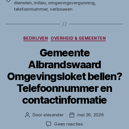
diensten
,
milieu
,
omgevingsvergunning
,
telefoonnummer
,
verbouwen
Categorieën
BEDRIJVEN
OVERHEID & GEMEENTEN
Gemeente
Albrandswaard
Omgevingsloket bellen?
Telefoonnummer en
contactinformatie
Door
alexander
mei 26, 2026
Berichtauteur
Berichtdatum
op
Geen reacties