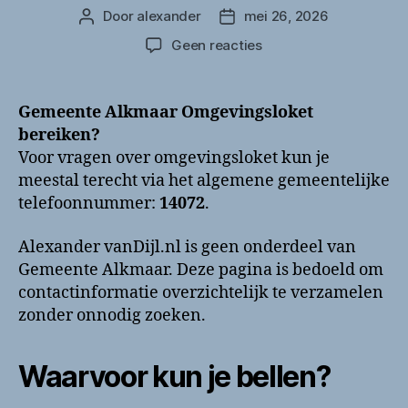
Door
alexander
mei 26, 2026
Berichtauteur
Berichtdatum
op
Geen reacties
Gemeente
Alkmaar
Omgevingsloket
Gemeente Alkmaar Omgevingsloket
bellen?
bereiken?
Telefoonnummer
Voor vragen over omgevingsloket kun je
en
meestal terecht via het algemene gemeentelijke
contactinformatie
telefoonnummer:
14072
.
Alexander vanDijl.nl is geen onderdeel van
Gemeente Alkmaar. Deze pagina is bedoeld om
contactinformatie overzichtelijk te verzamelen
zonder onnodig zoeken.
Waarvoor kun je bellen?