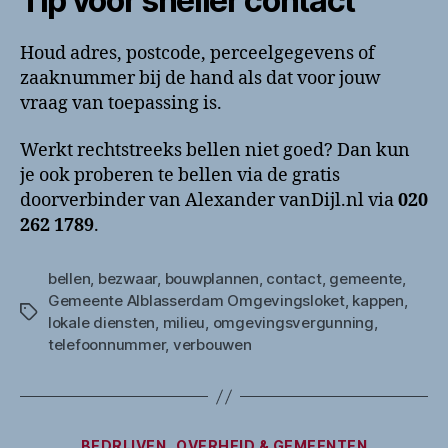
Tip voor sneller contact
Houd adres, postcode, perceelgegevens of
zaaknummer bij de hand als dat voor jouw
vraag van toepassing is.
Werkt rechtstreeks bellen niet goed? Dan kun
je ook proberen te bellen via de gratis
doorverbinder van Alexander vanDijl.nl via
020
262 1789
.
bellen
,
bezwaar
,
bouwplannen
,
contact
,
gemeente
,
Gemeente Alblasserdam Omgevingsloket
,
kappen
,
Tags
lokale diensten
,
milieu
,
omgevingsvergunning
,
telefoonnummer
,
verbouwen
Categorieën
BEDRIJVEN
OVERHEID & GEMEENTEN