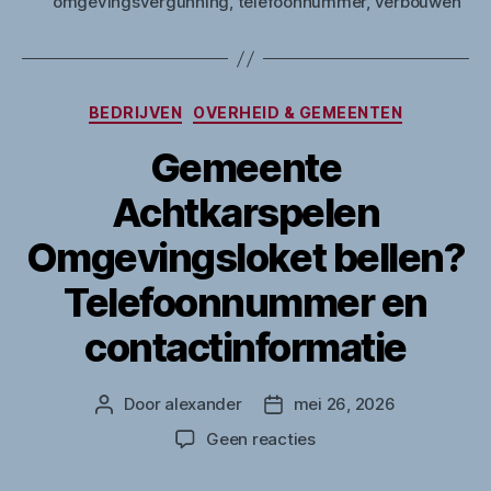
omgevingsvergunning
,
telefoonnummer
,
verbouwen
Categorieën
BEDRIJVEN
OVERHEID & GEMEENTEN
Gemeente
Achtkarspelen
Omgevingsloket bellen?
Telefoonnummer en
contactinformatie
Door
alexander
mei 26, 2026
Berichtauteur
Berichtdatum
op
Geen reacties
Gemeente
Achtkarspelen