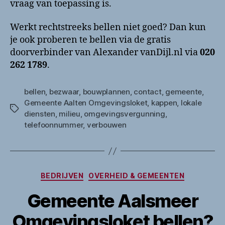
vraag van toepassing is.
Werkt rechtstreeks bellen niet goed? Dan kun
je ook proberen te bellen via de gratis
doorverbinder van Alexander vanDijl.nl via
020
262 1789
.
bellen
,
bezwaar
,
bouwplannen
,
contact
,
gemeente
,
Gemeente Aalten Omgevingsloket
,
kappen
,
lokale
Tags
diensten
,
milieu
,
omgevingsvergunning
,
telefoonnummer
,
verbouwen
Categorieën
BEDRIJVEN
OVERHEID & GEMEENTEN
Gemeente Aalsmeer
Omgevingsloket bellen?