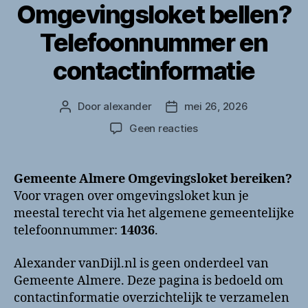
Omgevingsloket bellen?
Telefoonnummer en
contactinformatie
Door
alexander
mei 26, 2026
Berichtauteur
Berichtdatum
op
Geen reacties
Gemeente
Almere
Omgevingsloket
Gemeente Almere Omgevingsloket bereiken?
bellen?
Voor vragen over omgevingsloket kun je
Telefoonnummer
meestal terecht via het algemene gemeentelijke
en
telefoonnummer:
14036
.
contactinformatie
Alexander vanDijl.nl is geen onderdeel van
Gemeente Almere. Deze pagina is bedoeld om
contactinformatie overzichtelijk te verzamelen