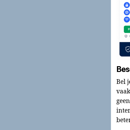
Bes
Bel 
vaak
geen
inte
bete