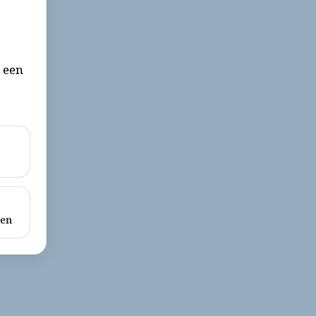
r een
ken