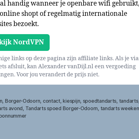
al handig wanneer je openbare wifi gebruikt
 online shopt of regelmatig internationale
ites bezoekt.
kijk NordVPN
ge links op deze pagina zijn affiliate links. Als je via
iets afsluit, kan Alexander vanDijl.nl een vergoeding
ngen. Voor jou verandert de prijs niet.
n
,
Borger-Odoorn
,
contact
,
kiespijn
,
spoedtandarts
,
tandarts
arts avond
,
Tandarts spoed Borger-Odoorn
,
tandarts weeke
foonnummer