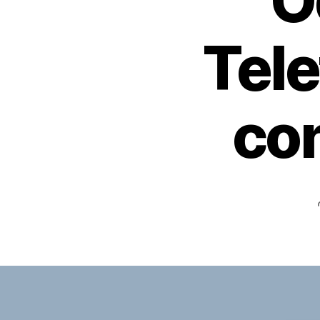
O
Tel
con