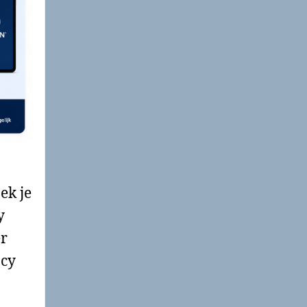
ek je
y
er
acy