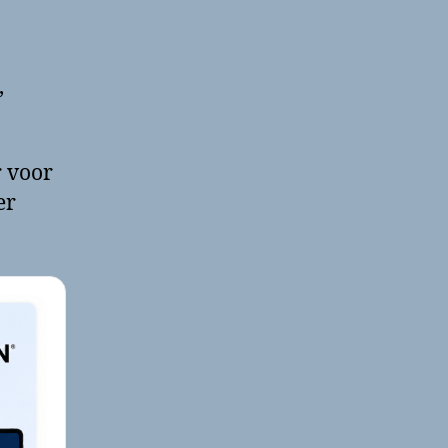
,
r voor
er