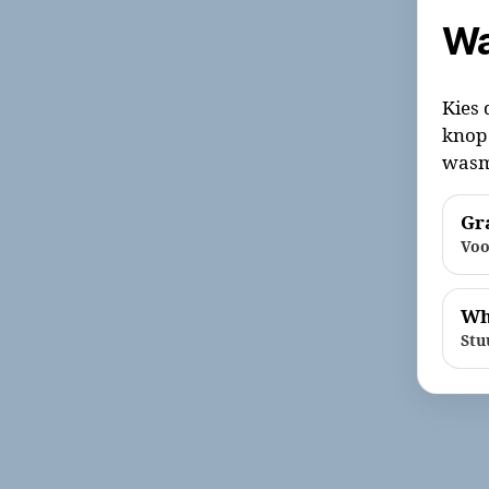
Wa
Kies 
knop 
wasm
Gra
Voo
Wh
Stu