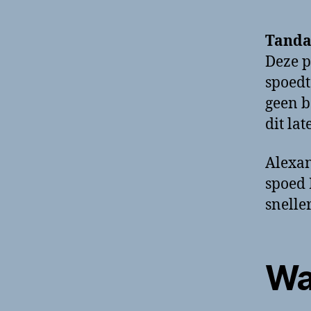
Tanda
Deze p
spoedt
geen b
dit la
Alexan
spoed 
snelle
Wa