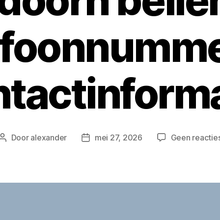
doorn belle
efoonnumme
tactinform
Door
alexander
mei 27, 2026
Geen reactie
Berichtauteur
Berichtdatum