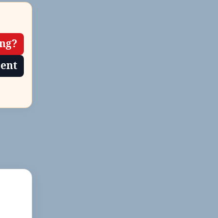
contactinformatie
ing?
tent