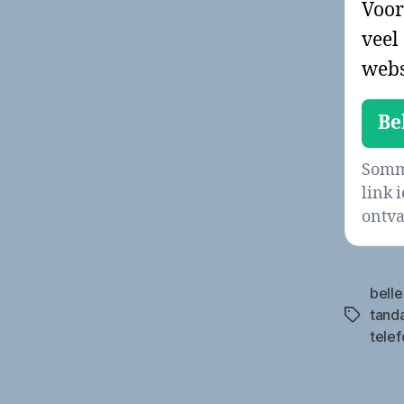
Voor
veel
webs
Be
Sommi
link 
ontva
belle
tand
Tags
tele