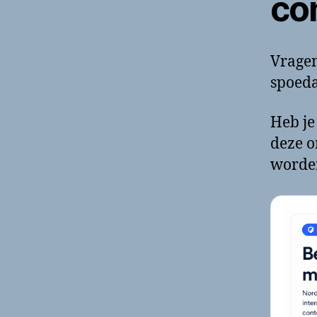
co
Vragen
spoeda
Heb je
deze o
worde