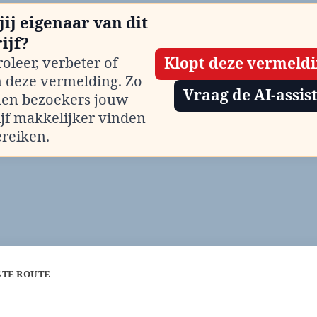
jij eigenaar van dit
ijf?
oleer, verbeter of
Klopt deze vermeld
m deze vermelding. Zo
Vraag de AI-assis
en bezoekers jouw
ijf makkelijker vinden
ereiken.
STE ROUTE