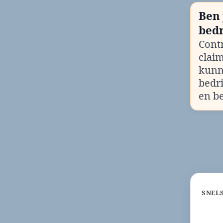
Ben 
bedr
Contr
clai
kunn
bedr
en b
SNEL