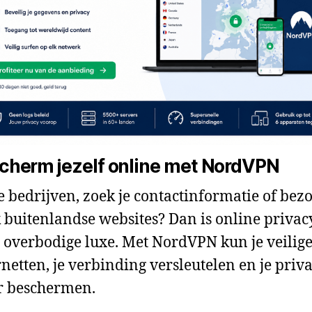
cherm jezelf online met NordVPN
je bedrijven, zoek je contactinformatie of bezo
 buitenlandse websites? Dan is online privac
 overbodige luxe. Met NordVPN kun je veilig
rnetten, je verbinding versleutelen en je priv
r beschermen.