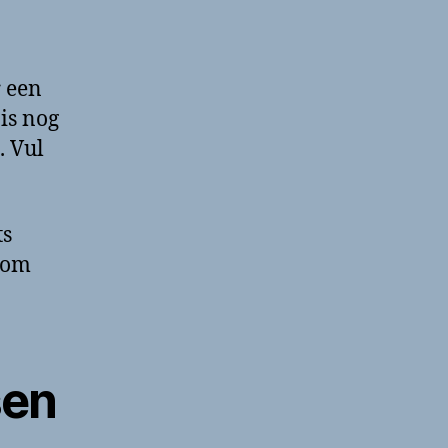
r een
is nog
. Vul
ts
 om
sen