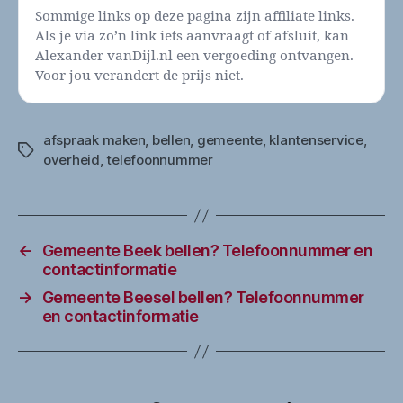
Sommige links op deze pagina zijn affiliate links.
Als je via zo’n link iets aanvraagt of afsluit, kan
Alexander vanDijl.nl een vergoeding ontvangen.
Voor jou verandert de prijs niet.
afspraak maken
,
bellen
,
gemeente
,
klantenservice
,
Tags
overheid
,
telefoonnummer
←
Gemeente Beek bellen? Telefoonnummer en
contactinformatie
→
Gemeente Beesel bellen? Telefoonnummer
en contactinformatie