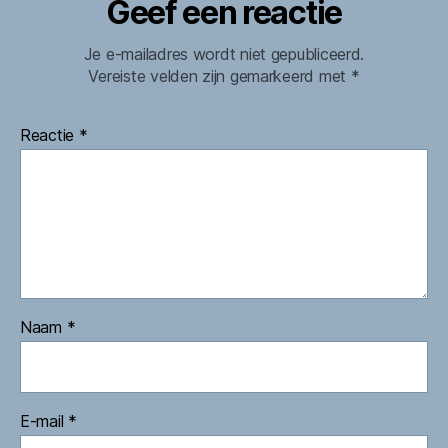
Geef een reactie
Je e-mailadres wordt niet gepubliceerd.
Vereiste velden zijn gemarkeerd met
*
Reactie
*
Naam
*
E-mail
*