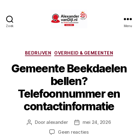
Zoek
Menu
AlexandervanDijl.nl
Categorieën
BEDRIJVEN
OVERHEID & GEMEENTEN
Gemeente Beekdaelen
bellen?
Telefoonnummer en
contactinformatie
Door
alexander
mei 24, 2026
Berichtauteur
Berichtdatum
op
Geen reacties