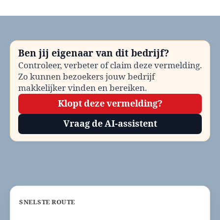
Gemeente
Beekdaelen
bellen?
Telefoonnummer
en
Ben jij eigenaar van dit bedrijf?
contactinformatie
Controleer, verbeter of claim deze vermelding.
Zo kunnen bezoekers jouw bedrijf
makkelijker vinden en bereiken.
Klopt deze vermelding?
Vraag de AI-assistent
SNELSTE ROUTE