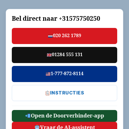
Bel direct naar
+31575750250
020 262 1789
01284 555 131
1-777-872-8114
INSTRUCTIES
Open de Doorverbinder-app
Vraag de AI-assistent