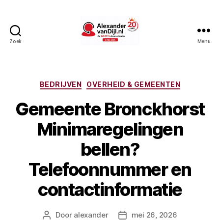
Zoek
Menu
AlexandervanDijl.nl
Categorieën
BEDRIJVEN
OVERHEID & GEMEENTEN
Gemeente Bronckhorst
Minimaregelingen
bellen?
Telefoonnummer en
contactinformatie
Door
alexander
mei 26, 2026
Berichtauteur
Berichtdatum