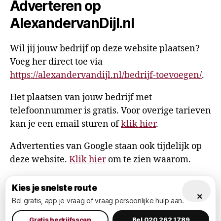
Adverteren op
AlexandervanDijl.nl
Wil jij jouw bedrijf op deze website plaatsen?
Voeg her direct toe via
https://alexandervandijl.nl/bedrijf-toevoegen/
.
Het plaatsen van jouw bedrijf met
telefoonnummer is gratis. Voor overige tarieven
kan je een email sturen of
klik hier
.
Advertenties van Google staan ook tijdelijk op
deze website.
Klik hier
om te zien waarom.
Kies je snelste route
×
Bel gratis, app je vraag of vraag persoonlijke hulp aan.
© 2026
AlexandervanDijl.nl
Omhoog
↑
Privacy Policy
Gratis bedrijfsscan
Bel 020 262 1789