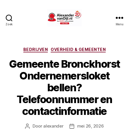
Zoek
Menu
AlexandervanDijl.nl
Categorieën
BEDRIJVEN
OVERHEID & GEMEENTEN
Gemeente Bronckhorst
Ondernemersloket
bellen?
Telefoonnummer en
contactinformatie
Door
alexander
mei 26, 2026
Berichtauteur
Berichtdatum