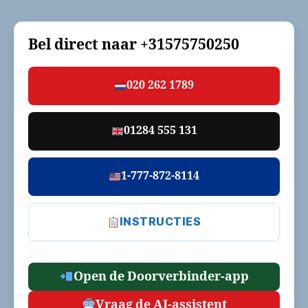
Bel direct naar
+31575750250
020 262 1789
01284 555 131
1-777-872-8114
INSTRUCTIES
Open de Doorverbinder-app
Vraag de AI-assistent