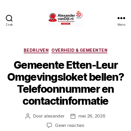
Zoek
Menu
AlexandervanDijl.nl
Categorieën
BEDRIJVEN
OVERHEID & GEMEENTEN
Gemeente Etten-Leur
Omgevingsloket bellen?
Telefoonnummer en
contactinformatie
Door
alexander
mei 26, 2026
Berichtauteur
Berichtdatum
op
Geen reacties