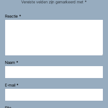
Vereiste velden zijn gemarkeerd met
*
Reactie
*
Naam
*
E-mail
*
Site