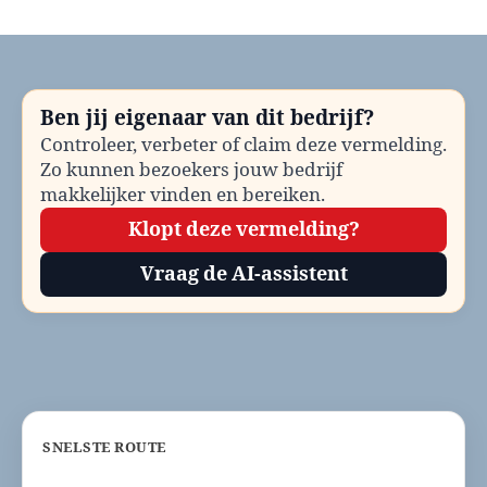
Gemeente
Etten-
Leur
Omgevingsloket
bellen?
Ben jij eigenaar van dit bedrijf?
Telefoonnummer
Controleer, verbeter of claim deze vermelding.
en
Zo kunnen bezoekers jouw bedrijf
contactinformatie
makkelijker vinden en bereiken.
Klopt deze vermelding?
Vraag de AI-assistent
SNELSTE ROUTE