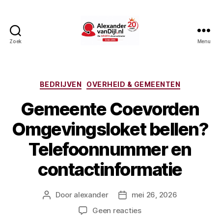
Zoek
Menu
AlexandervanDijl.nl
Categorieën
BEDRIJVEN
OVERHEID & GEMEENTEN
Gemeente Coevorden
Omgevingsloket bellen?
Telefoonnummer en
contactinformatie
Door
alexander
mei 26, 2026
Berichtauteur
Berichtdatum
op
Geen reacties