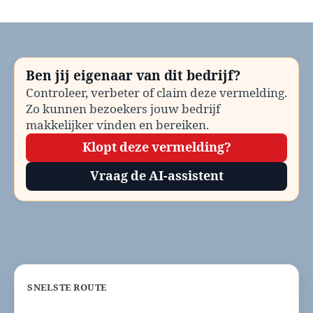
Gemeente
Coevorden
Omgevingsloket
bellen?
Telefoonnummer
Ben jij eigenaar van dit bedrijf?
en
Controleer, verbeter of claim deze vermelding.
contactinformatie
Zo kunnen bezoekers jouw bedrijf
makkelijker vinden en bereiken.
Klopt deze vermelding?
Vraag de AI-assistent
SNELSTE ROUTE