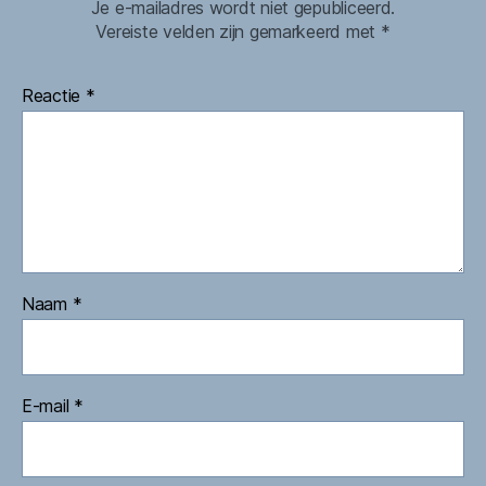
Je e-mailadres wordt niet gepubliceerd.
Vereiste velden zijn gemarkeerd met
*
Reactie
*
Naam
*
E-mail
*